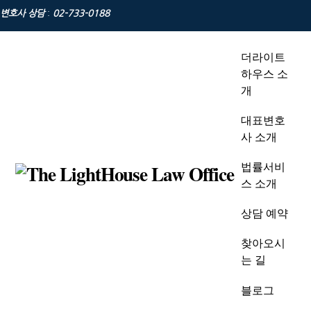
Skip
변호사 상담
:
02-733-0188
to
content
더라이트
하우스 소
개
대표변호
사 소개
법률서비
스 소개
상담 예약
찾아오시
는 길
블로그