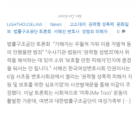
2019-07-09
News
고소대리
,
권력형 성폭력
,
문화일
LIGHTHOUSELAW
보
,
법률구조공단 토론회
,
서혜진 변호사
,
성범죄 피해자
0
법률구조공단 토론회 “가해자는 우월적 지위 이용 자발적 동
의 안했을땐 범죄” “수사기관·법원이 ‘권력형 성범죄’에서 위
력을 해석하는 데 있어 소위 ‘보호할 만한 피해자’인지에 중점
을 둬서는 안 됩니다.” 서혜진 한국여성변호사회 인권이사는
6일 서초동 변호사회관에서 열리는 ‘권력형 성폭력 피해자 지
원 및 보호를 위한 심포지엄’의 사전발제문을 통해 이같이 주
장했다. 이날 토론회는 사회적으로 ‘미투(Me Too)’ 운동이
활발한 가운데, 여변과 대한법률구조공단이 여성가족부 […]