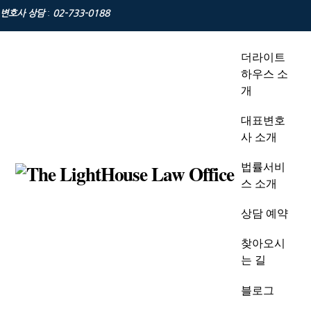
Skip
변호사 상담
:
02-733-0188
to
content
더라이트
하우스 소
개
대표변호
사 소개
법률서비
스 소개
상담 예약
찾아오시
는 길
블로그