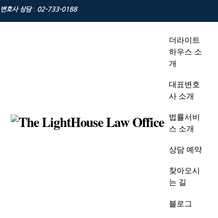
Skip
변호사 상담
:
02-733-0188
to
content
더라이트
하우스 소
개
대표변호
사 소개
법률서비
스 소개
상담 예약
찾아오시
는 길
블로그