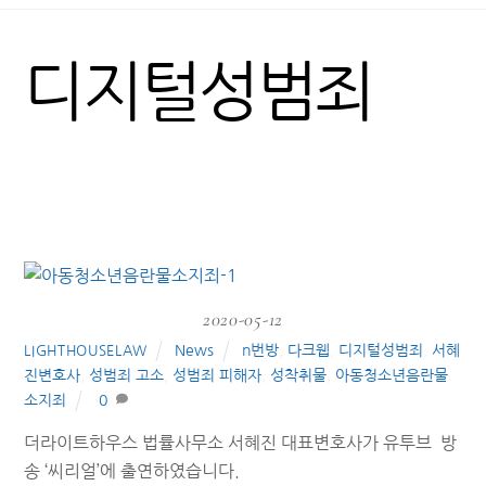
디지털성범죄
2020-05-12
News
n번방
,
다크웹
,
디지털성범죄
,
서혜
LIGHTHOUSELAW
진변호사
,
성범죄 고소
,
성범죄 피해자
,
성착취물
,
아동청소년음란물
소지죄
0
더라이트하우스 법률사무소 서혜진 대표변호사가 유투브 방
송 ‘씨리얼’에 출연하였습니다.