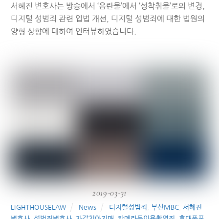
서혜진 변호사는 방송에서 ‘음란물’에서 ‘성착취물’로의 변경,
디지털 성범죄 관련 입법 개선, 디지털 성범죄에 대한 법원의
양형 상향에 대하여 인터뷰하였습니다.
2019-03-31
News
디지털성범죄
,
부산MBC
,
서혜진
LIGHTHOUSELAW
변호사
,
성범죄변호사
,
자갈치아지매
,
카메라등이용촬영죄
,
휴대폰포