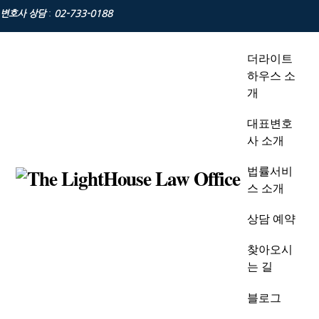
Skip
변호사 상담
:
02-733-0188
to
content
더라이트
하우스 소
개
대표변호
사 소개
법률서비
스 소개
상담 예약
찾아오시
는 길
블로그