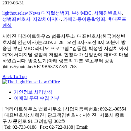
2019-03-31
lighthouselaw
News
디지털성범죄
,
부산MBC
,
서혜진변호사
,
성범죄변호사
,
자갈치아지매
,
카메라등이용촬영죄
,
휴대폰포
렌식
서혜진 더라이트하우스 법률사무소 대표변호사(한국여성변
호사회 인권이사)는2019. 3. 28. 오전 8시~오전 8시 50분에 방
송된 부산 MBC 라디오 프로그램 “김동현, 박성언 자갈치 아지
매”에서디지털 성범죄 처벌의 현황과 개선방안에 대하여 대담
하였습니다. 방송보기(아래 링크의 12분 50초부터 방송
)https://youtu.be/VE19BS87XZ8?t=768
Back To Top
개인정보 처리방침
이메일 무단 수집 거부
| 더라이트하우스 법률사무소 | 사업자등록번호: 892-21-00554
| 대표변호사: 서혜진 | 광고책임변호사: 서혜진 | 서울시 종로
구 새문안로 91 고려빌딩 302호
| Tel: 02-733-0188 | Fax: 02-722-0188 | Email: