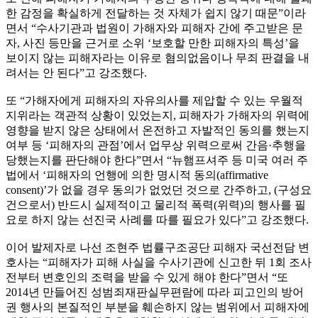
한 감정을 확실하게 전달하는 것 자체가 쉽지 않기 때문”
이라
면서
“수사기관과 법원이 가해자와 피해자 간에 주고받은 문
자, 사진 등만을 근거로 소위 ‘보호할 만한 피해자의 특성’을
보이지 않는 피해자라는 이유로 혐의없음이나 무죄 판결을 내
려서는 안 된다”고 강조했다.
또
“가해자에게 피해자의 자유의사를 제압할 수 있는 우월적
지위라는 객관적 상황이 있었는지, 피해자가 가해자의 위력에
영향을 받지 않은 상태에서 온전하고 자발적인 동의를 했는지
여부 등 ‘피해자의 관점’에서 업무상 위력으로써 간음·추행을
당했는지를 판단해야 한다”
면서
“뉴햄프셔주 등 미국 여러 주
법에서 ‘피해자의 언행에 의한 명시적 동의(affirmative
consent)’가 없을 경우 동의가 없었던 것으로 간주하고, (구성요
건으로서) 반드시 실제적이고 물리적 폭력(위력)의 행사를 필
요로 하지 않는 선진국 사례를 따를 필요가 있다”
고 강조했다.
이어 발제자로 나선 조현주 법률구조공단 피해자 국선전담 변
호사는 “피해자가 피해 사실을 수사기관에 신고한 뒤 1회 조사
전부터 변호인의 조력을 받을 수 있게 해야 한다”면서 “또
2014년 만들어진 성범죄재판실무편람에 따라 피고인의 방어
권 행사의 본질적인 부분을 훼손하지 않는 범위에서 피해자에