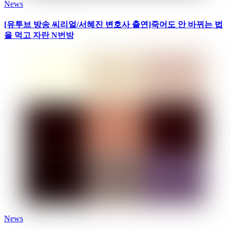
News
[유투브 방송 씨리얼/서혜진 변호사 출연]죽어도 안 바뀌는 법
을 먹고 자란 N번방
News