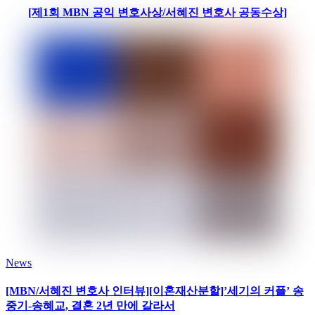
[제1회 MBN 공익 변호사상/서혜진 변호사 공동수상]
News
[MBN/서혜진 변호사 인터뷰][이혼재산분할]’세기의 커플’ 송
중기-송혜교, 결혼 2년 만에 갈라서