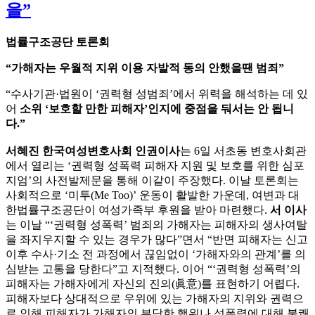
을”
법률구조공단 토론회
“가해자는 우월적 지위 이용 자발적 동의 안했을땐 범죄”
“수사기관·법원이 ‘권력형 성범죄’에서 위력을 해석하는 데 있
어
소위 ‘보호할 만한 피해자’인지에 중점을 둬서는 안 됩니
다.”
서혜진 한국여성변호사회 인권이사
는
6일 서초동 변호사회관
에서 열리는 ‘권력형 성폭력 피해자 지원 및 보호를 위한 심포
지엄’의 사전발제문을 통해 이같이 주장했다
. 이날 토론회는
사회적으로 ‘미투(Me Too)’ 운동이 활발한 가운데, 여변과 대
한법률구조공단이 여성가족부 후원을 받아 마련했다.
서 이사
는 이날
“‘권력형 성폭력’ 범죄의 가해자는 피해자의 생사여탈
을 좌지우지할 수 있는 경우가 많다”
면서
“반면 피해자는 신고
이후 수사·기소 전 과정에서 끊임없이 ‘가해자와의 관계’를 의
심받는 고통을 당한다”고 지적했다
. 이어
“‘권력형 성폭력’의
피해자는 가해자에게 자신의 진의(眞意)를 표현하기 어렵다.
피해자보다 상대적으로 우위에 있는 가해자의 지위와 권력으
로 인해 피해자가 가해자의 부당한 행위나 성폭력에 대해 불쾌