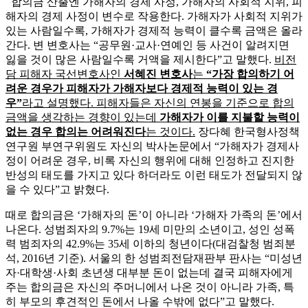
합의금 산출엔 가해자의 경제 사정, 가해자의 사회적 지위, 피
해자의 경제 사정이 변수로 작용한다. 가해자가 사회적 지위가
있는 사람일수록, 가해자가 경제적 능력이 클수록 금액은 올라
간다. 변 변호사는 “공무원·교사·연예인 등 사건이 알려지면
잃을 것이 많은 사람일수록 거액을 제시한다”고 말했다.
비전
담 피해자 국선변호사인
서혜진 변호사
는
“가장 합의하기 어
려운 경우가 피해자가 가해자보다 경제적 능력이 있는 경
우”
라고 설명했다. 피해자들은 자신의 연봉을 기준으로 합의
금액을 생각하는 경향이 있는데
가해자가 이를 지불할 능력이
없는 경우 합의는 어려워진다
는 것이다.
장다혜 한국형사정책
연구원 부연구위원도 자신의 박사논문에서 “가해자가 경제사
정이 어려운 경우, 비록 자신의 행위에 대해 인정하고 진지한
반성의 태도를 가지고 있다 하더라도 이런 태도가 전달되지 않
을 수 있다”고 밝혔다.
때로 합의금은 ‘가해자의 돈’이 아니라 ‘가해자 가족의 돈’에서
나온다. 성범죄자의 9.7%는 19세 미만의 소년이고, 성인 성폭
력 범죄자의 42.9%는 35세 이하의 청년이다(대검찰청 범죄분
석, 2016년 기준). 서울의 한 성범죄전담재판부 판사는 “미성년
자·대학생·사회 초년생 대부분 돈이 없는데 결국 피해자에게
주는 합의금은 자신의 주머니에서 나온 것이 아니라 가족, 특
히 부모의 후견적인 돈에서 나올 수밖에 없다”고 말했다.