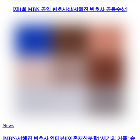
[제1회 MBN 공익 변호사상/서혜진 변호사 공동수상]
News
[MBN/서혜진 변호사 인터뷰][이혼재산분할]’세기의 커플’ 송