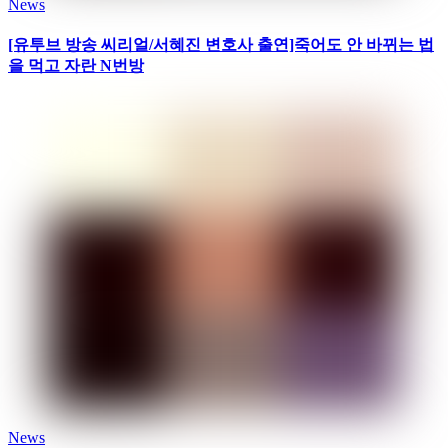
News
[유투브 방송 씨리얼/서혜진 변호사 출연]죽어도 안 바뀌는 법
을 먹고 자란 N번방
News