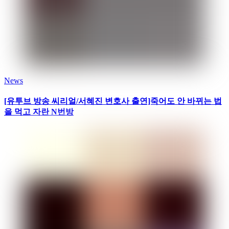
News
[유투브 방송 씨리얼/서혜진 변호사 출연]죽어도 안 바뀌는 법
을 먹고 자란 N번방