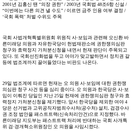
2001년 김홍신 땐 “의장 권한” / 2003년 국회법 48조6항 신설 /
“이번에는 다른 의견 낼 수도” / 이르면 금주 인용 여부 결정 /
‘국회 폭력’ 처벌 수위도 주목
국회 사법개혁특별위원회 위원직 사·보임과 관련해 오신환 바
른미래당 의원과 자유한국당이 헌법재판소에 권한쟁의심판
청구와 효력정지 가처분신청을 내면서 헌재 판단이 주목되고
있다. 또 국회선진화법을 두고 여야가 맞고발하면서 정치권 갈
등에 법조계까지 끌어들였다는 비판도 나온다.
29일 법조계에 따르면 헌재는 오 의원 사·보임에 대한 권한쟁
의심판 청구 사건 등을 심리 중이다. 오 의원과 한국당은 사·보
임이 이뤄진 당일인 지난 25일 헌재에 권한쟁의심판 청구와 효
력정지 가처분신청을 제기했다. 앞서 한국당을 제외한 여야 4
당은 선거법과 고위공직자범죄수사처(공수처) 설치, 검경수사
권 조정 법안을 패스트트랙(신속처리안건)으로 지정했다. 바
른미래당 지도부는 패스트트랙 처리에 반대하는 국회 사개특
위 검·경개혁소위원장인 오 의원을 사임시켰다.