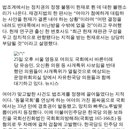
법조계에서는 정치권의 정쟁 불똥이 헌재로 튄 데 대한 볼멘소
리가 나온다. 재경지법의 한 판사는 “여야가 첨예하게 대립하
는 사안을 헌재가 결론 내야 하는 상황”이라며 “어떤 결정을
내려도 반대쪽에서 비난받을 수밖에 없을 것”이라고 우려했
다. 헌재 연구관 출신 한 변호사도 “최근 헌재 재판관 구성을
두고 정치적으로 편향됐다는 지적을 받는 헌재로서는 상당히
부담될 것”이라고 설명했다.
25일 오후 서울 영등포 여의도 국회에서 바른미래
당 유승민, 오신환 의원 등 사개특위 사보임을 반대
했던 의원들이 사개특위가 열릴것으로 예상되는
운영위회의실 앞에서 자유한국당 의원들과 함께
대기하고 있다. 뉴시스
여야가 맞고발한 사건도 법조계를 정쟁에 끌어들였다는 지적
이다. ‘동물국회’를 연상케 하는 여야의 거친 몸싸움으로 국회
에서는 33년 만에 경호권이 발동됐고, 망치와 빠루(노루발못
뽑이)까지 등장했다. 이에 더불어민주당은 한국당 의원·보좌
진을 국회선진화법인 국회회의방해죄(국회법 165·166조) 등
혐의로 두 차례에 걸쳐 검찰에 고발했다. 한국당도 민주당 의