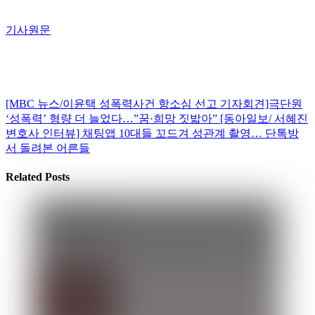
기사원문
[MBC 뉴스/이윤택 성폭력사건 항소심 선고 기자회견]극단원
‘성폭력’ 형량 더 늘었다…”꿈·희망 짓밟아”
[동아일보/ 서혜진
변호사 인터뷰] 채팅앱 10대들 꼬드겨 성관계 촬영… 단톡방
서 돌려본 어른들
Related Posts