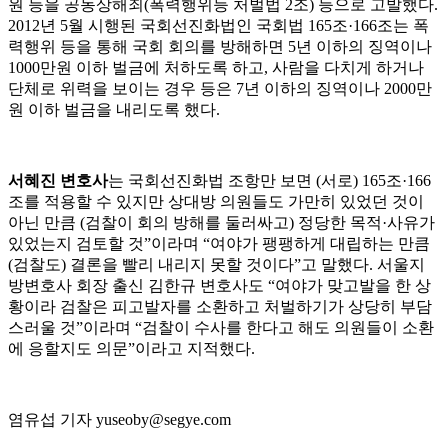
원 등을 공동상해죄(폭력행위등 처벌법 2조) 등으로 고발했다.
2012년 5월 시행된 국회선진화법인 국회법 165조·166조는 폭
력행위 등을 통해 국회 회의를 방해하면 5년 이하의 징역이나
1000만원 이하 벌금에 처하도록 하고, 사람을 다치게 하거나
단체로 위력을 보이는 경우 등은 7년 이하의 징역이나 2000만
원 이하 벌금을 내리도록 했다.
서혜진 변호사
는 국회선진화법 조항만 보면 (서로) 165조·166
조를 적용할 수 있지만 상대방 의원들도 가만히 있었던 것이
아닌 만큼 (검찰이 회의 방해를 둘러싸고) 정당한 목적·사유가
있었는지 검토할 것”이라며 “여야가 팽팽하게 대립하는 만큼
(검찰도) 결론을 빨리 내리지 못할 것이다”고 말했다.
서울지
방변호사 회장 출신 김한규 변호사도 “여야가 맞고발을 한 상
황이라 검찰은 피고발자를 소환하고 처벌하기가 상당히 부담
스러울 것”이라며 “검찰이 수사를 한다고 해도 의원들이 소환
에 응할지도 의문”이라고 지적했다.
염유섭 기자 yuseoby@segye.com